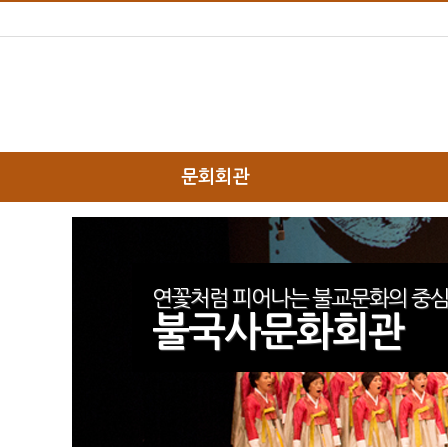
문회회관
하위분류
하위분류
연꽃처럼 피어나는 불교문화의 중심
불국사문화회관