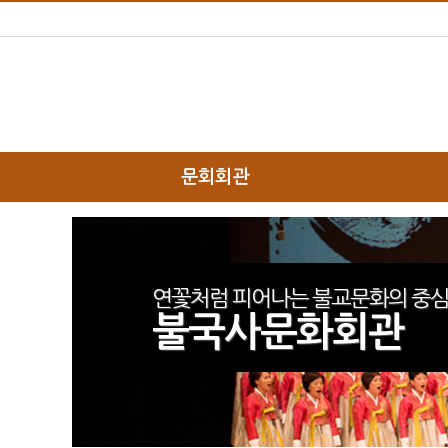
문회회관
하위분류
하위분류
연꽃처럼 피어나는 불교문화의 중심
불국사문화회관